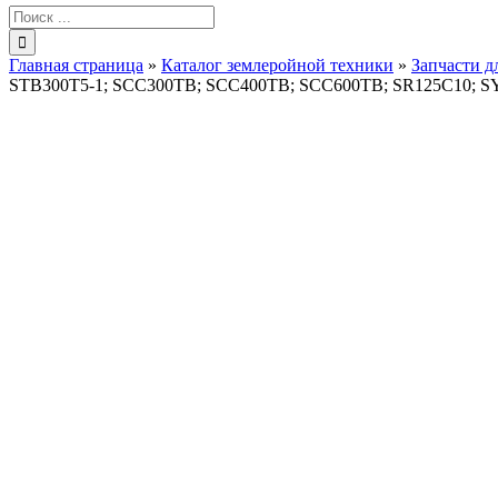
Результат
поиска:
Главная страница
»
Каталог землеройной техники
»
Запчасти д
STB300T5-1; SCC300TB; SCC400TB; SCC600TB; SR125C10; SY