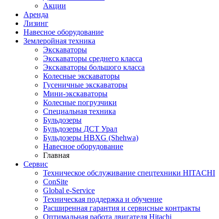
Акции
Аренда
Лизинг
Навесное оборудование
Землеройная техника
Экскаваторы
Экскаваторы среднего класса
Экскаваторы большого класса
Колесные экскаваторы
Гусеничные экскаваторы
Мини-экскаваторы
Колесные погрузчики
Специальная техника
Бульдозеры
Бульдозеры ДСТ Урал
Бульдозеры HBXG (Shehwa)
Навесное оборудование
Главная
Сервис
Техническое обслуживание спецтехники HITACHI
ConSite
Global e-Service
Техническая поддержка и обучение
Расширенная гарантия и сервисные контракты
Оптимальная работа двигателя Hitachi