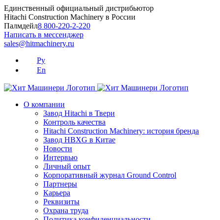
Skip
Единственный официальный дистрибьютор
to
Hitachi Construction Machinery в России
content
Палмдейл
8 800-220-2-220
Написать в мессенджер
sales@hitmachinery.ru
Ру
En
О компании
Завод Hitachi в Твери
Контроль качества
Hitachi Construction Machinery: история бренда
Завод HBXG в Китае
Новости
Интервью
Личный опыт
Корпоративный журнал Ground Control
Партнеры
Карьера
Реквизиты
Охрана труда
Политика конфиденциальности