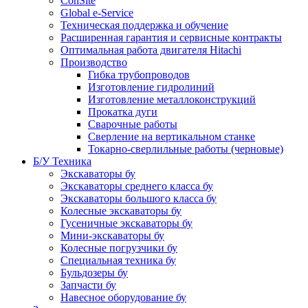
ConSite
Global e-Service
Техническая поддержка и обучение
Расширенная гарантия и сервисные контракты
Оптимальная работа двигателя Hitachi
Производство
Гибка трубопроводов
Изготовление гидролиний
Изготовление металлоконструкций
Прокатка дуги
Сварочные работы
Сверление на вертикальном станке
Токарно-сверлильные работы (черновые)
Б/У Техника
Экскаваторы бу
Экскаваторы среднего класса бу
Экскаваторы большого класса бу
Колесные экскаваторы бу
Гусеничные экскаваторы бу
Мини-экскаваторы бу
Колесные погрузчики бу
Специальная техника бу
Бульдозеры бу
Запчасти бу
Навесное оборудование бу