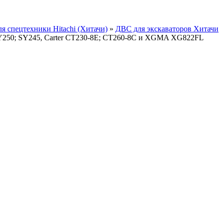
ля спецтехники Hitachi (Хитачи)
»
ДВС для экскаваторов Хитачи
250; SY245, Carter CT230-8Е; CT260-8С и XGMA XG822FL