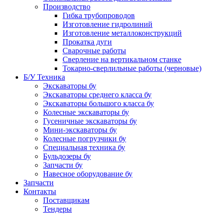
Производство
Гибка трубопроводов
Изготовление гидролиний
Изготовление металлоконструкций
Прокатка дуги
Сварочные работы
Сверление на вертикальном станке
Токарно-сверлильные работы (черновые)
Б/У Техника
Экскаваторы бу
Экскаваторы среднего класса бу
Экскаваторы большого класса бу
Колесные экскаваторы бу
Гусеничные экскаваторы бу
Мини-экскаваторы бу
Колесные погрузчики бу
Специальная техника бу
Бульдозеры бу
Запчасти бу
Навесное оборудование бу
Запчасти
Контакты
Поставщикам
Тендеры