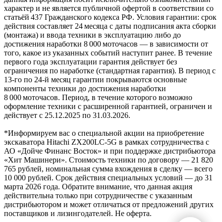
характер и не является публичной офертой в соответствии со
статьёй 437 Гражданского кодекса РФ. Условия гарантии: срок
действия составляет 24 месяца с даты подписания акта сборки
(монтажа) и ввода техники в эксплуатацию либо до
достижения наработки 8 000 моточасов — в зависимости от
того, какое из указанных событий наступит ранее. В течение
первого года эксплуатации гарантия действует без
ограничения по наработке (стандартная гарантия). В период с
13‑го по 24‑й месяц гарантии покрываются основные
компоненты техники до достижения наработки
8 000 моточасов. Период, в течение которого возможно
оформление техники с расширенной гарантией, ограничен и
действует с 25.12.2025 по 31.03.2026.
*Информируем вас о специальной акции на приобретение
экскаватора Hitachi ZX200LC-5G в рамках сотрудничества с
АО «Дойче Финанс Восток» и при поддержке дистрибьютора
«Хит Машинери». Стоимость техники по договору — 21 820
765 рублей, номинальная сумма вхождения в сделку — всего
10 000 рублей. Срок действия специальных условий — до 31
марта 2026 года. Обратите внимание, что данная акция
действительна только при сотрудничестве с указанным
дистрибьютором и может отличаться от предложений других
поставщиков и лизингодателей. Не оферта.