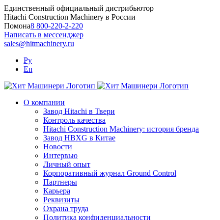
Skip
Единственный официальный дистрибьютор
to
Hitachi Construction Machinery в России
content
Помона
8 800-220-2-220
Написать в мессенджер
sales@hitmachinery.ru
Ру
En
О компании
Завод Hitachi в Твери
Контроль качества
Hitachi Construction Machinery: история бренда
Завод HBXG в Китае
Новости
Интервью
Личный опыт
Корпоративный журнал Ground Control
Партнеры
Карьера
Реквизиты
Охрана труда
Политика конфиденциальности