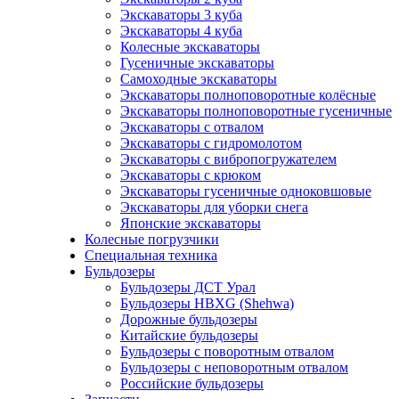
Экскаваторы 3 куба
Экскаваторы 4 куба
Колесные экскаваторы
Гусеничные экскаваторы
Самоходные экскаваторы
Экскаваторы полноповоротные колёсные
Экскаваторы полноповоротные гусеничные
Экскаваторы с отвалом
Экскаваторы с гидромолотом
Экскаваторы с вибропогружателем
Экскаваторы с крюком
Экскаваторы гусеничные одноковшовые
Экскаваторы для уборки снега
Японские экскаваторы
Колесные погрузчики
Специальная техника
Бульдозеры
Бульдозеры ДСТ Урал
Бульдозеры HBXG (Shehwa)
Дорожные бульдозеры
Китайские бульдозеры
Бульдозеры с поворотным отвалом
Бульдозеры с неповоротным отвалом
Российские бульдозеры