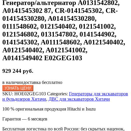
Генератор/альтернатор A0131542802,
A0141545302 87, CR-0141545302, CR-
014154530280, A014154530280,
0111548602, 0121540402, 0121541002,
0121546802, 0131547802, 0141544902,
0141545302, A0111548602, A0121540402,
A0121540402, A0121541002,
A0141549402 E02GEG103
929 244 руб.
в наличии
доставка бесплатно
УЗНАТЬ ЦЕНУ
SKU:
HOE02GEG103
Categories:
Генераторы для экскаваторов
и бульдозеров Хитачи
,
ДВС для экскаваторов Хитачи
100 % оригинальная продукция Hitachi и Isuzu
Гарантия — 6 месяцев
Бесплатная логистика по всей России: без скрытых наценок,