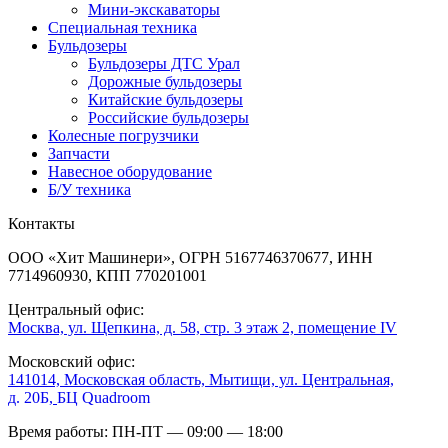
Мини-экскаваторы
Специальная техника
Бульдозеры
Бульдозеры ДТС Урал
Дорожные бульдозеры
Китайские бульдозеры
Российские бульдозеры
Колесные погрузчики
Запчасти
Навесное оборудование
Б/У техника
Контакты
ООО «Хит Машинери», ОГРН 5167746370677, ИНН
7714960930, КПП 770201001
Центральный офис:
Москва, ул. Щепкина, д. 58, стр. 3 этаж 2, помещение IV
Московский офис:
141014, Московская область, Мытищи, ул. Центральная,
д. 20Б,
БЦ Quadroom
Время работы: ПН-ПТ — 09:00 — 18:00