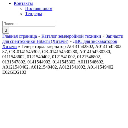
Контакты
Поставщикам
Тендеры
Результат
поиска:
Главная страница
»
Каталог землеройной техники
»
Запчасти
для спецтехники Hitachi (Хитачи)
»
ДВС для экскаваторов
Хитачи
»
Генератор/альтернатор A0131542802, A0141545302
87, CR-0141545302, CR-014154530280, A014154530280,
0111548602, 0121540402, 0121541002, 0121546802,
0131547802, 0141544902, 0141545302, A0111548602,
A0121540402, A0121540402, A0121541002, A0141549402
E02GEG103