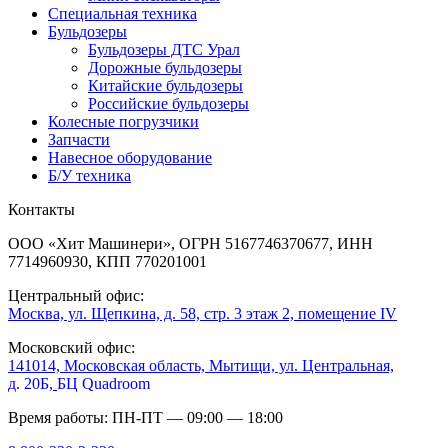
Специальная техника
Бульдозеры
Бульдозеры ДТС Урал
Дорожные бульдозеры
Китайские бульдозеры
Российские бульдозеры
Колесные погрузчики
Запчасти
Навесное оборудование
Б/У техника
Контакты
ООО «Хит Машинери», ОГРН 5167746370677, ИНН
7714960930, КПП 770201001
Центральный офис:
Москва, ул. Щепкина, д. 58, стр. 3 этаж 2, помещение IV
Московский офис:
141014, Московская область, Мытищи, ул. Центральная,
д. 20Б,
БЦ Quadroom
Время работы: ПН-ПТ — 09:00 — 18:00