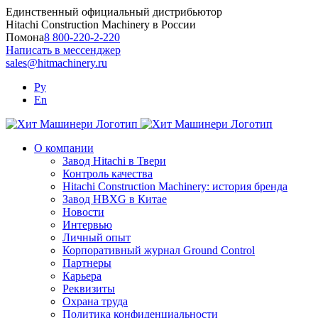
Skip
Единственный официальный дистрибьютор
to
Hitachi Construction Machinery в России
content
Помона
8 800-220-2-220
Написать в мессенджер
sales@hitmachinery.ru
Ру
En
О компании
Завод Hitachi в Твери
Контроль качества
Hitachi Construction Machinery: история бренда
Завод HBXG в Китае
Новости
Интервью
Личный опыт
Корпоративный журнал Ground Control
Партнеры
Карьера
Реквизиты
Охрана труда
Политика конфиденциальности