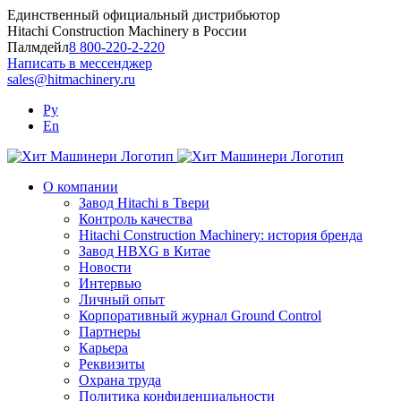
Skip
Единственный официальный дистрибьютор
to
Hitachi Construction Machinery в России
content
Палмдейл
8 800-220-2-220
Написать в мессенджер
sales@hitmachinery.ru
Ру
En
О компании
Завод Hitachi в Твери
Контроль качества
Hitachi Construction Machinery: история бренда
Завод HBXG в Китае
Новости
Интервью
Личный опыт
Корпоративный журнал Ground Control
Партнеры
Карьера
Реквизиты
Охрана труда
Политика конфиденциальности