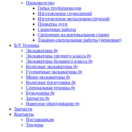
Производство
Гибка трубопроводов
Изготовление гидролиний
Изготовление металлоконструкций
Прокатка дуги
Сварочные работы
Сверление на вертикальном станке
Токарно-сверлильные работы (черновые)
Б/У Техника
Экскаваторы бу
Экскаваторы среднего класса бу
Экскаваторы большого класса бу
Колесные экскаваторы бу
Гусеничные экскаваторы бу
Мини-экскаваторы бу
Колесные погрузчики бу
Специальная техника бу
Бульдозеры бу
Запчасти бу
Навесное оборудование бу
Запчасти
Контакты
Поставщикам
Тендеры