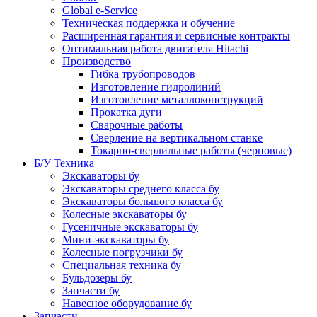
Global e-Service
Техническая поддержка и обучение
Расширенная гарантия и сервисные контракты
Оптимальная работа двигателя Hitachi
Производство
Гибка трубопроводов
Изготовление гидролиний
Изготовление металлоконструкций
Прокатка дуги
Сварочные работы
Сверление на вертикальном станке
Токарно-сверлильные работы (черновые)
Б/У Техника
Экскаваторы бу
Экскаваторы среднего класса бу
Экскаваторы большого класса бу
Колесные экскаваторы бу
Гусеничные экскаваторы бу
Мини-экскаваторы бу
Колесные погрузчики бу
Специальная техника бу
Бульдозеры бу
Запчасти бу
Навесное оборудование бу
Запчасти