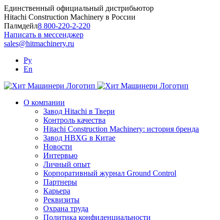
Skip
Единственный официальный дистрибьютор
to
Hitachi Construction Machinery в России
content
Палмдейл
8 800-220-2-220
Написать в мессенджер
sales@hitmachinery.ru
Ру
En
О компании
Завод Hitachi в Твери
Контроль качества
Hitachi Construction Machinery: история бренда
Завод HBXG в Китае
Новости
Интервью
Личный опыт
Корпоративный журнал Ground Control
Партнеры
Карьера
Реквизиты
Охрана труда
Политика конфиденциальности