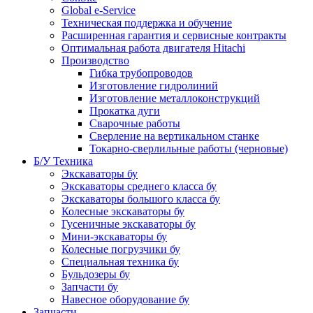
Global e-Service
Техническая поддержка и обучение
Расширенная гарантия и сервисные контракты
Оптимальная работа двигателя Hitachi
Производство
Гибка трубопроводов
Изготовление гидролиний
Изготовление металлоконструкций
Прокатка дуги
Сварочные работы
Сверление на вертикальном станке
Токарно-сверлильные работы (черновые)
Б/У Техника
Экскаваторы бу
Экскаваторы среднего класса бу
Экскаваторы большого класса бу
Колесные экскаваторы бу
Гусеничные экскаваторы бу
Мини-экскаваторы бу
Колесные погрузчики бу
Специальная техника бу
Бульдозеры бу
Запчасти бу
Навесное оборудование бу
Запчасти