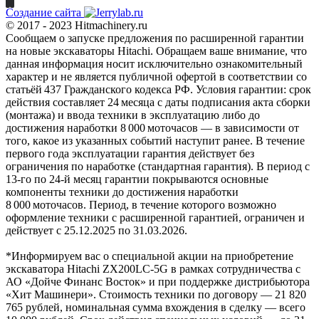
Создание сайта
© 2017 - 2023 Hitmachinery.ru
Сообщаем о запуске предложения по расширенной гарантии
на новые экскаваторы Hitachi. Обращаем ваше внимание, что
данная информация носит исключительно ознакомительный
характер и не является публичной офертой в соответствии со
статьёй 437 Гражданского кодекса РФ. Условия гарантии: срок
действия составляет 24 месяца с даты подписания акта сборки
(монтажа) и ввода техники в эксплуатацию либо до
достижения наработки 8 000 моточасов — в зависимости от
того, какое из указанных событий наступит ранее. В течение
первого года эксплуатации гарантия действует без
ограничения по наработке (стандартная гарантия). В период с
13‑го по 24‑й месяц гарантии покрываются основные
компоненты техники до достижения наработки
8 000 моточасов. Период, в течение которого возможно
оформление техники с расширенной гарантией, ограничен и
действует с 25.12.2025 по 31.03.2026.
*Информируем вас о специальной акции на приобретение
экскаватора Hitachi ZX200LC-5G в рамках сотрудничества с
АО «Дойче Финанс Восток» и при поддержке дистрибьютора
«Хит Машинери». Стоимость техники по договору — 21 820
765 рублей, номинальная сумма вхождения в сделку — всего