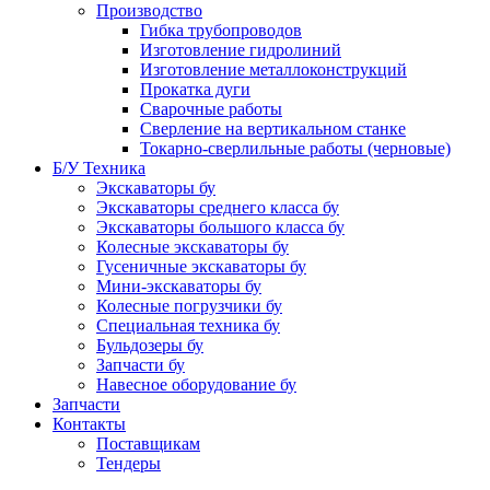
Производство
Гибка трубопроводов
Изготовление гидролиний
Изготовление металлоконструкций
Прокатка дуги
Сварочные работы
Сверление на вертикальном станке
Токарно-сверлильные работы (черновые)
Б/У Техника
Экскаваторы бу
Экскаваторы среднего класса бу
Экскаваторы большого класса бу
Колесные экскаваторы бу
Гусеничные экскаваторы бу
Мини-экскаваторы бу
Колесные погрузчики бу
Специальная техника бу
Бульдозеры бу
Запчасти бу
Навесное оборудование бу
Запчасти
Контакты
Поставщикам
Тендеры