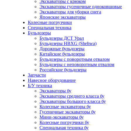
Экскаваторы с крюком
Экскаваторы гусеничные одноковшовые
Экскаваторы для уборки снега
Японские экскаваторы
Колесные погрузчики
Специальная техника
Бульдозеры
Бульдозеры ДСТ Урал
Бульдозеры HBXG (Shehwa)
Дорожные бульдозеры
Китайские бульдозеры
Бульдозеры с поворотным отвалом
Бульдозеры с неповоротным отвалом
Российские бульдозеры
Запчасти
Навесное оборудование
Б/У техника
Экскаваторы бу
Экскаваторы среднего класса бу
Экскаваторы большого класса бу
Колесные экскаваторы бу
Гусеничные экскаваторы бу
Мини-экскаваторы бу
Колесные погрузчики бу
Специальная техника бу