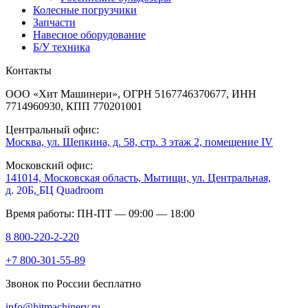
Колесные погрузчики
Запчасти
Навесное оборудование
Б/У техника
Контакты
ООО «Хит Машинери», ОГРН 5167746370677, ИНН
7714960930, КПП 770201001
Центральный офис:
Москва, ул. Щепкина, д. 58, стр. 3 этаж 2, помещение IV
Московский офис:
141014, Московская область, Мытищи, ул. Центральная,
д. 20Б,
БЦ Quadroom
Время работы: ПН-ПТ — 09:00 — 18:00
8 800-220-2-220
+7 800-301-55-89
Звонок по России бесплатно
info@hitmachinery.ru