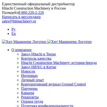
Skip
Единственный официальный дистрибьютор
to
Hitachi Construction Machinery в России
content
Палмдейл
8 800-220-2-220
Написать в мессенджер
sales@hitmachinery.ru
Ру
En
О компании
Завод Hitachi в Твери
Контроль качества
Hitachi Construction Machinery: история бренда
Завод HBXG в Китае
Новости
Интервью
Личный опыт
Корпоративный журнал Ground Control
Партнеры
Карьера
Реквизиты
Охрана труда
Политика конфиденциальности