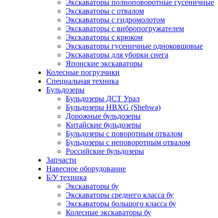
Экскаваторы полноповоротные гусеничные
Экскаваторы с отвалом
Экскаваторы с гидромолотом
Экскаваторы с вибропогружателем
Экскаваторы с крюком
Экскаваторы гусеничные одноковшовые
Экскаваторы для уборки снега
Японские экскаваторы
Колесные погрузчики
Специальная техника
Бульдозеры
Бульдозеры ДСТ Урал
Бульдозеры HBXG (Shehwa)
Дорожные бульдозеры
Китайские бульдозеры
Бульдозеры с поворотным отвалом
Бульдозеры с неповоротным отвалом
Российские бульдозеры
Запчасти
Навесное оборудование
Б/У техника
Экскаваторы бу
Экскаваторы среднего класса бу
Экскаваторы большого класса бу
Колесные экскаваторы бу