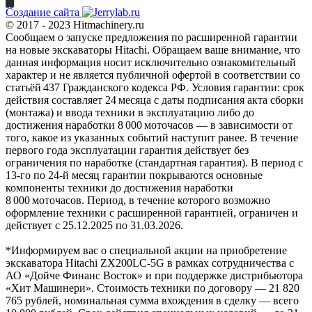
Создание сайта
© 2017 - 2023 Hitmachinery.ru
Сообщаем о запуске предложения по расширенной гарантии
на новые экскаваторы Hitachi. Обращаем ваше внимание, что
данная информация носит исключительно ознакомительный
характер и не является публичной офертой в соответствии со
статьёй 437 Гражданского кодекса РФ. Условия гарантии: срок
действия составляет 24 месяца с даты подписания акта сборки
(монтажа) и ввода техники в эксплуатацию либо до
достижения наработки 8 000 моточасов — в зависимости от
того, какое из указанных событий наступит ранее. В течение
первого года эксплуатации гарантия действует без
ограничения по наработке (стандартная гарантия). В период с
13‑го по 24‑й месяц гарантии покрываются основные
компоненты техники до достижения наработки
8 000 моточасов. Период, в течение которого возможно
оформление техники с расширенной гарантией, ограничен и
действует с 25.12.2025 по 31.03.2026.
*Информируем вас о специальной акции на приобретение
экскаватора Hitachi ZX200LC-5G в рамках сотрудничества с
АО «Дойче Финанс Восток» и при поддержке дистрибьютора
«Хит Машинери». Стоимость техники по договору — 21 820
765 рублей, номинальная сумма вхождения в сделку — всего