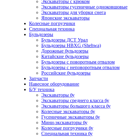
Экскаваторы с крюком
Экскаваторы гусеничные одноковшовые
Экскаваторы для уборки снега
Японские экскаваторы
Колесные погрузчики
Специальная техника
Бульдозеры
Бульдозеры ДСТ Урал
Бульдозеры HBXG (Shehwa)
Дорожные бульдозеры
Китайские бульдозеры
Бульдозеры с поворотным отвалом
Бульдозеры с неповоротным отвалом
Российские бульдозеры
Запчасти
Навесное оборудование
Б/У техника
Экскаваторы бу
Экскаваторы среднего класса бу
Экскаваторы большого класса бу
Колесные экскаваторы бу
Гусеничные экскаваторы бу
Мини-экскаваторы бу
Колесные погрузчики бу
Специальная техника бу