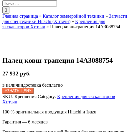
Результат
поиска:
Главная страница
»
Каталог землеройной техники
»
Запчасти
для спецтехники Hitachi (Хитачи)
»
Крепления для
экскаваторов Хитачи
»
Палец ковш-трапеция 14A3088754
Палец ковш-трапеция 14A3088754
27 932 руб.
в наличии
доставка бесплатно
УЗНАТЬ ЦЕНУ
SKU:
Крепления
Category:
Крепления для экскаваторов
Хитачи
100 % оригинальная продукция Hitachi и Isuzu
Гарантия — 6 месяцев
Бесплатная логистика по всей России: без скрытых наценок,