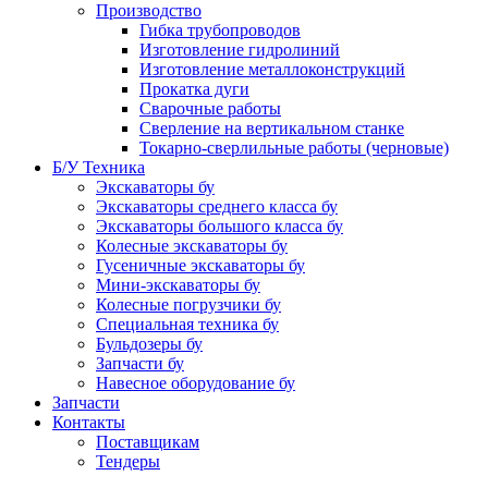
Производство
Гибка трубопроводов
Изготовление гидролиний
Изготовление металлоконструкций
Прокатка дуги
Сварочные работы
Сверление на вертикальном станке
Токарно-сверлильные работы (черновые)
Б/У Техника
Экскаваторы бу
Экскаваторы среднего класса бу
Экскаваторы большого класса бу
Колесные экскаваторы бу
Гусеничные экскаваторы бу
Мини-экскаваторы бу
Колесные погрузчики бу
Специальная техника бу
Бульдозеры бу
Запчасти бу
Навесное оборудование бу
Запчасти
Контакты
Поставщикам
Тендеры