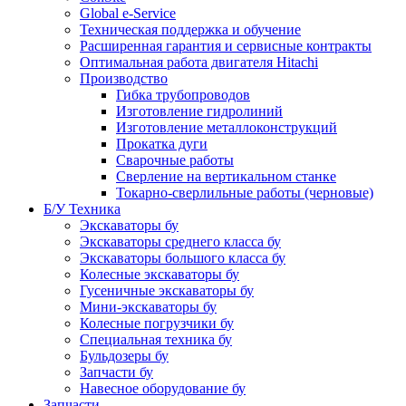
Global e-Service
Техническая поддержка и обучение
Расширенная гарантия и сервисные контракты
Оптимальная работа двигателя Hitachi
Производство
Гибка трубопроводов
Изготовление гидролиний
Изготовление металлоконструкций
Прокатка дуги
Сварочные работы
Сверление на вертикальном станке
Токарно-сверлильные работы (черновые)
Б/У Техника
Экскаваторы бу
Экскаваторы среднего класса бу
Экскаваторы большого класса бу
Колесные экскаваторы бу
Гусеничные экскаваторы бу
Мини-экскаваторы бу
Колесные погрузчики бу
Специальная техника бу
Бульдозеры бу
Запчасти бу
Навесное оборудование бу
Запчасти