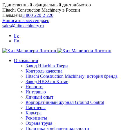
Skip
Единственный официальный дистрибьютор
to
Hitachi Construction Machinery в России
content
Палмдейл
8 800-220-2-220
Написать в мессенджер
sales@hitmachinery.ru
Ру
En
О компании
Завод Hitachi в Твери
Контроль качества
Hitachi Construction Machinery: история бренда
Завод HBXG в Китае
Новости
Интервью
Личный опыт
Корпоративный журнал Ground Control
Партнеры
Карьера
Реквизиты
Охрана труда
Политика конфиденциальности