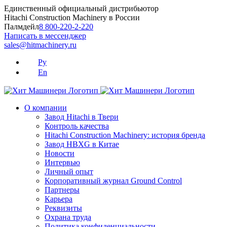
Skip
Единственный официальный дистрибьютор
to
Hitachi Construction Machinery в России
content
Палмдейл
8 800-220-2-220
Написать в мессенджер
sales@hitmachinery.ru
Ру
En
О компании
Завод Hitachi в Твери
Контроль качества
Hitachi Construction Machinery: история бренда
Завод HBXG в Китае
Новости
Интервью
Личный опыт
Корпоративный журнал Ground Control
Партнеры
Карьера
Реквизиты
Охрана труда
Политика конфиденциальности