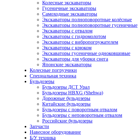
Колесные экскаваторы
Гусеничные экскаваторы
Самоходные экскаваторы
Экскаваторы полноповоротные колёсные
Экскаваторы полноповоротные гусеничные
Экскаваторы с отвалом
Экскаваторы с гидромолотом
Экскаваторы с вибропогружателем
Экскаваторы с крюком
Экскаваторы гусеничные одноковшовые
Экскаваторы для уборки снега
Японские экскаваторы
Колесные погрузчики
Специальная техника
Бульдозеры
Бульдозеры ДСТ Урал
Бульдозеры HBXG (Shehwa)
Дорожные бульдозеры
Китайские бульдозеры
Бульдозеры с поворотным отвалом
Бульдозеры с неповоротным отвалом
Российские бульдозеры
Запчасти
Навесное оборудование
Б/У техника