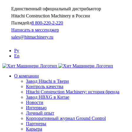
Skip
Единственный официальный дистрибьютор
to
content
Hitachi Construction Machinery в России
Палмдейл
8 800-220-2-220
Написать в мессенджер
sales@hitmachinery.ru
Ру
En
О компании
Завод Hitachi в Твери
Контроль качества
Hitachi Construction Machinery: история бренда
Завод HBXG в Китае
Новости
Интервью
Личный опыт
Корпоративный журнал Ground Control
Партнеры
Карьера