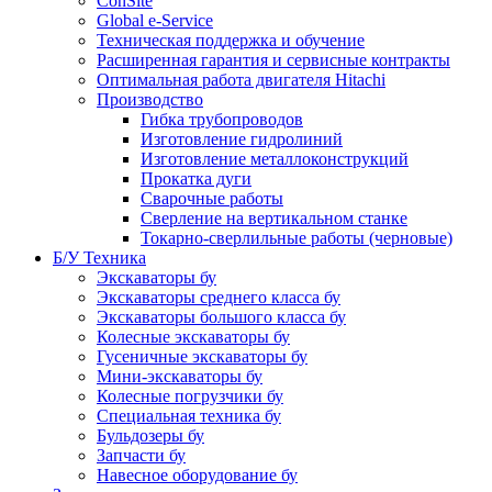
ConSite
Global e-Service
Техническая поддержка и обучение
Расширенная гарантия и сервисные контракты
Оптимальная работа двигателя Hitachi
Производство
Гибка трубопроводов
Изготовление гидролиний
Изготовление металлоконструкций
Прокатка дуги
Сварочные работы
Сверление на вертикальном станке
Токарно-сверлильные работы (черновые)
Б/У Техника
Экскаваторы бу
Экскаваторы среднего класса бу
Экскаваторы большого класса бу
Колесные экскаваторы бу
Гусеничные экскаваторы бу
Мини-экскаваторы бу
Колесные погрузчики бу
Специальная техника бу
Бульдозеры бу
Запчасти бу
Навесное оборудование бу