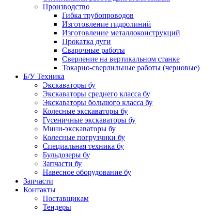
Производство
Гибка трубопроводов
Изготовление гидролиний
Изготовление металлоконструкций
Прокатка дуги
Сварочные работы
Сверление на вертикальном станке
Токарно-сверлильные работы (черновые)
Б/У Техника
Экскаваторы бу
Экскаваторы среднего класса бу
Экскаваторы большого класса бу
Колесные экскаваторы бу
Гусеничные экскаваторы бу
Мини-экскаваторы бу
Колесные погрузчики бу
Специальная техника бу
Бульдозеры бу
Запчасти бу
Навесное оборудование бу
Запчасти
Контакты
Поставщикам
Тендеры