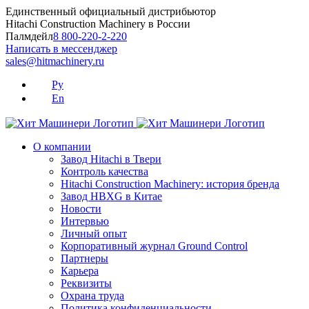
Skip
Единственный официальный дистрибьютор
to
Hitachi Construction Machinery в России
content
Палмдейл
8 800-220-2-220
Написать в мессенджер
sales@hitmachinery.ru
Ру
En
О компании
Завод Hitachi в Твери
Контроль качества
Hitachi Construction Machinery: история бренда
Завод HBXG в Китае
Новости
Интервью
Личный опыт
Корпоративный журнал Ground Control
Партнеры
Карьера
Реквизиты
Охрана труда
Политика конфиденциальности