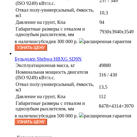
257 / 349
(ISO 9249) кВт/л.с.
Отвал полу-универсальный, ёмкость,
10,3
м3
Давление на грунт, Кпа
94
Габаритные размеры с отвалом и
7930х3940х3549
однозубым рыхлителем, мм
в наличии
субсидия 300 000 р.
расширенная гарантия
УЗНАТЬ ЦЕНУ
Бульдозер Shehwa HBXG SD9N
Эксплуатационная масса, кг
49880
Номинальная мощность двигателя
316 / 430
(ISO 9249) кВт/л.с.
Отвал полу-универсальный, ёмкость,
13,5
м3
Давление на грунт, Кпа
112
Габаритные размеры с отвалом и
8478×4314×3970
однозубым рыхлителем, мм
в наличии
субсидия 500 000 р.
расширенная гарантия
УЗНАТЬ ЦЕНУ