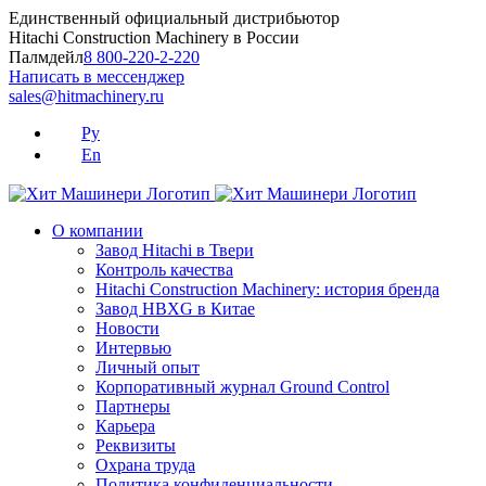
Skip
Единственный официальный дистрибьютор
to
Hitachi Construction Machinery в России
content
Палмдейл
8 800-220-2-220
Написать в мессенджер
sales@hitmachinery.ru
Ру
En
О компании
Завод Hitachi в Твери
Контроль качества
Hitachi Construction Machinery: история бренда
Завод HBXG в Китае
Новости
Интервью
Личный опыт
Корпоративный журнал Ground Control
Партнеры
Карьера
Реквизиты
Охрана труда
Политика конфиденциальности