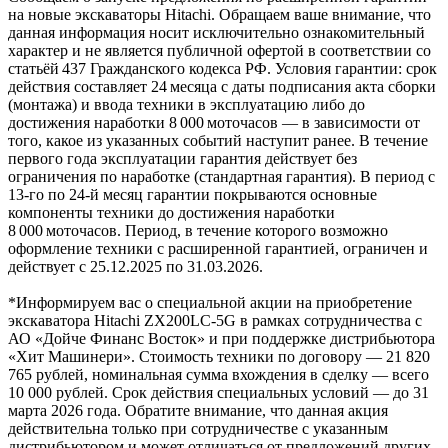
на новые экскаваторы Hitachi. Обращаем ваше внимание, что
данная информация носит исключительно ознакомительный
характер и не является публичной офертой в соответствии со
статьёй 437 Гражданского кодекса РФ. Условия гарантии: срок
действия составляет 24 месяца с даты подписания акта сборки
(монтажа) и ввода техники в эксплуатацию либо до
достижения наработки 8 000 моточасов — в зависимости от
того, какое из указанных событий наступит ранее. В течение
первого года эксплуатации гарантия действует без
ограничения по наработке (стандартная гарантия). В период с
13‑го по 24‑й месяц гарантии покрываются основные
компоненты техники до достижения наработки
8 000 моточасов. Период, в течение которого возможно
оформление техники с расширенной гарантией, ограничен и
действует с 25.12.2025 по 31.03.2026.
*Информируем вас о специальной акции на приобретение
экскаватора Hitachi ZX200LC-5G в рамках сотрудничества с
АО «Дойче Финанс Восток» и при поддержке дистрибьютора
«Хит Машинери». Стоимость техники по договору — 21 820
765 рублей, номинальная сумма вхождения в сделку — всего
10 000 рублей. Срок действия специальных условий — до 31
марта 2026 года. Обратите внимание, что данная акция
действительна только при сотрудничестве с указанным
дистрибьютором и может отличаться от предложений других