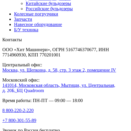
Китайские бульдозеры
Российские бульдозеры
Колесные погрузчики
Запчасти
Навесное оборудование
Б/У техника
Контакты
ООО «Хит Машинери», ОГРН 5167746370677, ИНН
7714960930, КПП 770201001
Центральный офис:
Москва, ул. Щепкина, д. 58, стр. 3 этаж 2, помещение IV
Московский офис:
141014, Московская область, Мытищи, ул. Центральная,
д. 20Б,
БЦ Quadroom
Время работы: ПН-ПТ — 09:00 — 18:00
8 800-220-2-220
+7 800-301-55-89
Звонок по России бесплатно