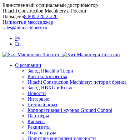
Skip
Единственный официальный дистрибьютор
to
Hitachi Construction Machinery в России
content
Палмдейл
8 800-220-2-220
Написать в мессенджер
sales@hitmachinery.ru
Ру
En
О компании
Завод Hitachi в Твери
Контроль качества
Hitachi Construction Machinery: история бренда
Завод HBXG в Китае
Новости
Интервью
Личный опыт
Корпоративный журнал Ground Control
Партнеры
Карьера
Реквизиты
Охрана труда
Политика конфиденциальности