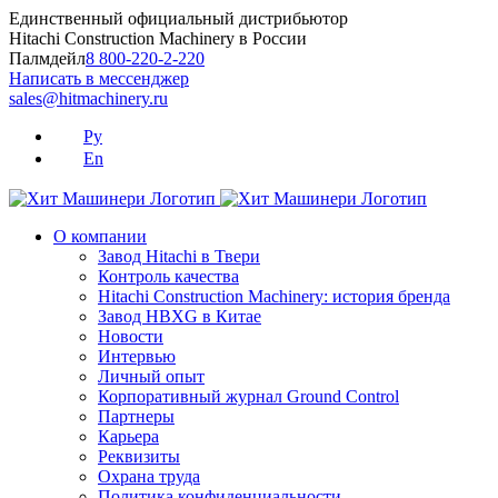
Skip
Единственный официальный дистрибьютор
to
Hitachi Construction Machinery в России
content
Палмдейл
8 800-220-2-220
Написать в мессенджер
sales@hitmachinery.ru
Ру
En
О компании
Завод Hitachi в Твери
Контроль качества
Hitachi Construction Machinery: история бренда
Завод HBXG в Китае
Новости
Интервью
Личный опыт
Корпоративный журнал Ground Control
Партнеры
Карьера
Реквизиты
Охрана труда
Политика конфиденциальности