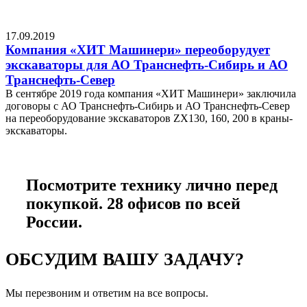
17.09.2019
2
Компания «ХИТ Машинери» переоборудует
экскаваторы для АО Транснефть-Сибирь и АО
Транснефть-Север
Х
э
В сентябре 2019 года компания «ХИТ Машинери» заключила
договоры с АО Транснефть-Сибирь и АО Транснефть-Север
у
на переоборудование экскаваторов ZX130, 160, 200 в краны-
экскаваторы.
Подробнее
Посмотрите технику лично перед
покупкой. 28 офисов по всей
России.
ОБСУДИМ ВАШУ ЗАДАЧУ?
Мы перезвоним и ответим на все вопросы.