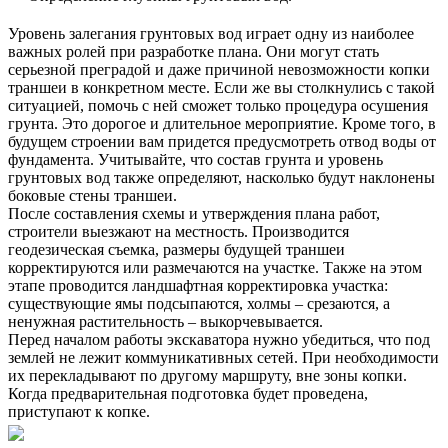
Уровень залегания грунтовых вод играет одну из наиболее
важных ролей при разработке плана. Они могут стать
серьезной преградой и даже причиной невозможности копки
траншеи в конкретном месте. Если же вы столкнулись с такой
ситуацией, помочь с ней сможет только процедура осушения
грунта. Это дорогое и длительное мероприятие. Кроме того, в
будущем строении вам придется предусмотреть отвод воды от
фундамента. Учитывайте, что состав грунта и уровень
грунтовых вод также определяют, насколько будут наклонены
боковые стены траншеи.
После составления схемы и утверждения плана работ,
строители выезжают на местность. Производится
геодезическая съемка, размеры будущей траншеи
корректируются или размечаются на участке. Также на этом
этапе проводится ландшафтная корректировка участка:
существующие ямы подсыпаются, холмы – срезаются, а
ненужная растительность – выкорчевывается.
Перед началом работы экскаватора нужно убедиться, что под
землей не лежит коммуникативных сетей. При необходимости
их перекладывают по другому маршруту, вне зоны копки.
Когда предварительная подготовка будет проведена,
приступают к копке.