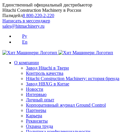
Skip
Единственный официальный дистрибьютор
to
Hitachi Construction Machinery в России
content
Палмдейл
8 800-220-2-220
Написать в мессенджер
sales@hitmachinery.ru
Ру
En
О компании
Завод Hitachi в Твери
Контроль качества
Hitachi Construction Machinery: история бренда
Завод HBXG в Китае
Новости
Интервью
Личный опыт
Корпоративный журнал Ground Control
Партнеры
Карьера
Реквизиты
Охрана труда
Политика конфиденциальности