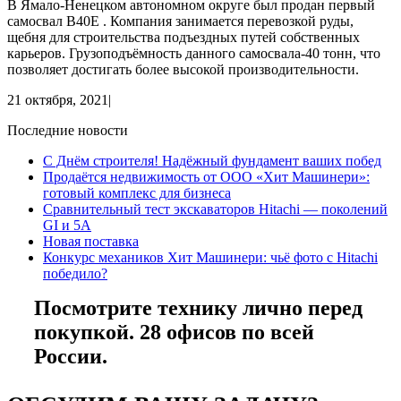
В Ямало-Ненецком автономном округе был продан первый
самосвал B40E . Компания занимается перевозкой руды,
щебня для строительства подъездных путей собственных
карьеров. Грузоподъёмность данного самосвала-40 тонн, что
позволяет достигать более высокой производительности.
21 октября, 2021
|
Последние новости
С Днём строителя! Надёжный фундамент ваших побед
Продаётся недвижимость от ООО «Хит Машинери»:
готовый комплекс для бизнеса
Сравнительный тест экскаваторов Hitachi — поколений
GI и 5A
Новая поставка
Конкурс механиков Хит Машинери: чьё фото с Hitachi
победило?
Посмотрите технику лично перед
покупкой. 28 офисов по всей
России.