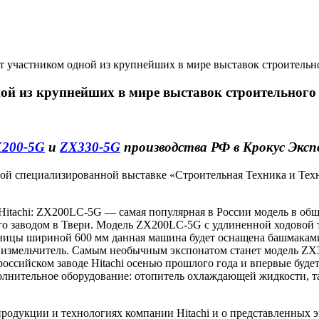
участником одной из крупнейших в мире выставок строительно
й из крупнейших в мире выставок строительного 
200-5G
и
ZX330-5G
производства РФ в
Крокус Эксп
 специализированной выставке «Строительная Техника и Технол
в Hitachi: ZX200LC-5G — самая популярная в России модель в 
мого заводом в Твери. Модель ZX200LC-5G с удлиненной ходово
усеницы шириной 600 мм данная машина будет оснащена башмака
измельчитель. Самым необычным экспонатом станет модель ZX3
российском заводе Hitachi осенью прошлого года и впервые буде
нительное оборудование: отопитель охлаждающей жидкости, та
дукции и технологиях компании Hitachi и о представленных э