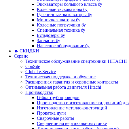
Экскаваторы большого класса бу
Колесные экскаваторы бу
Гусеничные экскаваторы бу
Мини-экскаваторы бу
Колесные погрузчики бу
Специальная техника бу
Бульдозеры бу
Запчасти бу
Навесное оборудование бу
🔥 СКИДКИ
Сервис
Техническое обслуживание спецтехники HITACHI
ConSite
Global e-Service
Техническая поддержка и обучение
Расширенная гарантия и сервисные контракты
Оптимальная работа двигателя Hitachi
Производство
Гибка трубопроводов
Производство и изготовление гидролиний для
Изготовление металлоконструкций
Прокатка дуги
Сварочные работы
Сверление на вертикальном станке
Токарно-сверлильные работы (черновые)