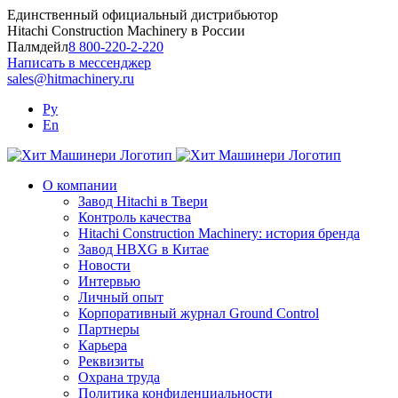
Skip
Единственный официальный дистрибьютор
to
Hitachi Construction Machinery в России
content
Палмдейл
8 800-220-2-220
Написать в мессенджер
sales@hitmachinery.ru
Ру
En
О компании
Завод Hitachi в Твери
Контроль качества
Hitachi Construction Machinery: история бренда
Завод HBXG в Китае
Новости
Интервью
Личный опыт
Корпоративный журнал Ground Control
Партнеры
Карьера
Реквизиты
Охрана труда
Политика конфиденциальности