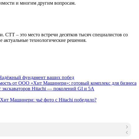
оимости и многим другим вопросам.
. СТТ – это место встречи десятков тысяч специалистов со
ые актуальные технологические решения.
 Надёжный фундамент ваших побед
мость от ООО «Хит Машинери»: готовый комплекс для бизнеса
 экскаваторов Hitachi — поколений GI и 5A
Хит Машинери: чьё фото с Hitachi победило?