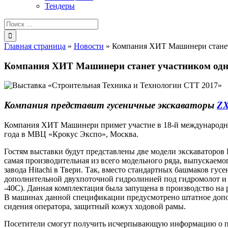
Тендеры
Результат
поиска:
Главная страница
»
Новости
»
Компания ХИТ Машинери станет 
Компания ХИТ Машинери станет участником одно
Компания представит гусеничные экскаваторы
ZX
Компания ХИТ Машинери примет участие в 18-й международной
года в МВЦ «Крокус Экспо», Москва.
Гостям выставки будут представлены две модели экскаваторо
самая производительная из всего модельного ряда, выпускае
завода Hitachi в Твери. Так, вместо стандартных башмаков г
дополнительной двухпоточной гидролинией под гидромолот и 
-40С). Данная комплектация была запущена в производство на 
В машинах данной спецификации предусмотрено штатное допол
сидения оператора, защитный кожух ходовой рамы.
Посетители смогут получить исчерпывающую информацию о про