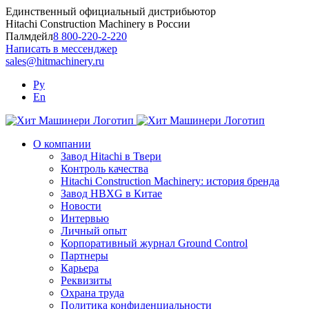
Skip
Единственный официальный дистрибьютор
to
Hitachi Construction Machinery в России
content
Палмдейл
8 800-220-2-220
Написать в мессенджер
sales@hitmachinery.ru
Ру
En
О компании
Завод Hitachi в Твери
Контроль качества
Hitachi Construction Machinery: история бренда
Завод HBXG в Китае
Новости
Интервью
Личный опыт
Корпоративный журнал Ground Control
Партнеры
Карьера
Реквизиты
Охрана труда
Политика конфиденциальности