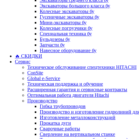
Экскаваторы среднего класса бу
Экскаваторы большого класса бу
Колесные экскаваторы бу
Гусеничные экскаваторы бу
Мини-экскаваторы бу
Колесные погрузчики бу
Специальная техника бу
Бульдозеры бу
Запчасти бу
Навесное оборудование бу
🔥 СКИДКИ
Сервис
Техническое обслуживание спецтехники HITACHI
ConSite
Global e-Service
Техническая поддержка и обучение
Расширенная гарантия и сервисные контракты
Оптимальная работа двигателя Hitachi
Производство
Гибка трубопроводов
Производство и изготовление гидролиний для
Изготовление металлоконструкций
Прокатка дуги
Сварочные работы
Сверление на вертикальном станке