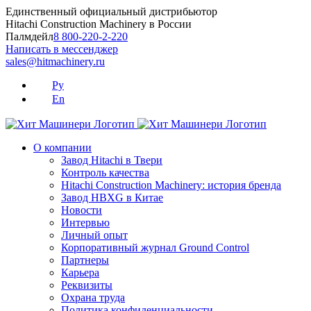
Skip
Единственный официальный дистрибьютор
to
Hitachi Construction Machinery в России
content
Палмдейл
8 800-220-2-220
Написать в мессенджер
sales@hitmachinery.ru
Ру
En
О компании
Завод Hitachi в Твери
Контроль качества
Hitachi Construction Machinery: история бренда
Завод HBXG в Китае
Новости
Интервью
Личный опыт
Корпоративный журнал Ground Control
Партнеры
Карьера
Реквизиты
Охрана труда
Политика конфиденциальности