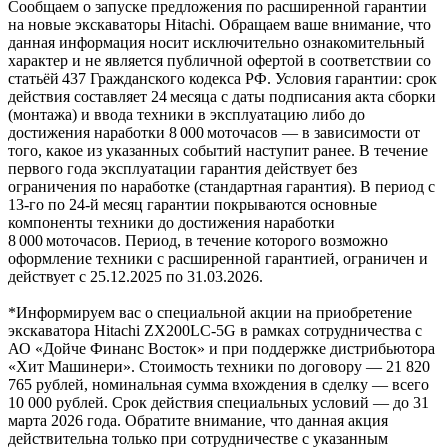
Сообщаем о запуске предложения по расширенной гарантии
на новые экскаваторы Hitachi. Обращаем ваше внимание, что
данная информация носит исключительно ознакомительный
характер и не является публичной офертой в соответствии со
статьёй 437 Гражданского кодекса РФ. Условия гарантии: срок
действия составляет 24 месяца с даты подписания акта сборки
(монтажа) и ввода техники в эксплуатацию либо до
достижения наработки 8 000 моточасов — в зависимости от
того, какое из указанных событий наступит ранее. В течение
первого года эксплуатации гарантия действует без
ограничения по наработке (стандартная гарантия). В период с
13‑го по 24‑й месяц гарантии покрываются основные
компоненты техники до достижения наработки
8 000 моточасов. Период, в течение которого возможно
оформление техники с расширенной гарантией, ограничен и
действует с 25.12.2025 по 31.03.2026.
*Информируем вас о специальной акции на приобретение
экскаватора Hitachi ZX200LC-5G в рамках сотрудничества с
АО «Дойче Финанс Восток» и при поддержке дистрибьютора
«Хит Машинери». Стоимость техники по договору — 21 820
765 рублей, номинальная сумма вхождения в сделку — всего
10 000 рублей. Срок действия специальных условий — до 31
марта 2026 года. Обратите внимание, что данная акция
действительна только при сотрудничестве с указанным