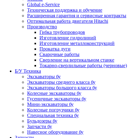
Global e-Service
Техническая поддержка и обучение
Расширенная гарантия и сервисные контракты
Оптимальная работа двигателя Hitachi
Производство
Гибка трубопроводов
Изготовление гидролиний
Изготовление металлоконструкций
Прокатка дуги
Сварочные работы
Сверление на вертикальном станке
Токарно-сверлильные работы (черновые)
Б/У Техника
Экскаваторы бу
Экскаваторы среднего класса бу
Экскаваторы большого класса бу
Колесные экскаваторы бу
Гусеничные экскаваторы бу
Мини-экскаваторы бу
Колесные погрузчики бу
Специальная техника бу
Бульдозеры бу
Запчасти бу
Навесное оборудование бу
Запчасти