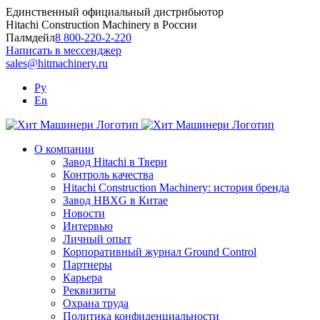
Skip
Единственный официальный дистрибьютор
to
Hitachi Construction Machinery в России
content
Палмдейл
8 800-220-2-220
Написать в мессенджер
sales@hitmachinery.ru
Ру
En
О компании
Завод Hitachi в Твери
Контроль качества
Hitachi Construction Machinery: история бренда
Завод HBXG в Китае
Новости
Интервью
Личный опыт
Корпоративный журнал Ground Control
Партнеры
Карьера
Реквизиты
Охрана труда
Политика конфиденциальности