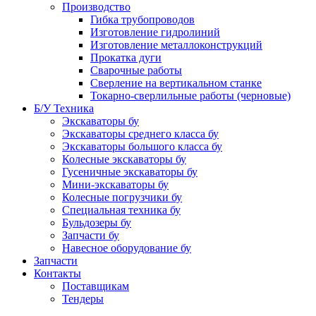
Производство
Гибка трубопроводов
Изготовление гидролиний
Изготовление металлоконструкций
Прокатка дуги
Сварочные работы
Сверление на вертикальном станке
Токарно-сверлильные работы (черновые)
Б/У Техника
Экскаваторы бу
Экскаваторы среднего класса бу
Экскаваторы большого класса бу
Колесные экскаваторы бу
Гусеничные экскаваторы бу
Мини-экскаваторы бу
Колесные погрузчики бу
Специальная техника бу
Бульдозеры бу
Запчасти бу
Навесное оборудование бу
Запчасти
Контакты
Поставщикам
Тендеры