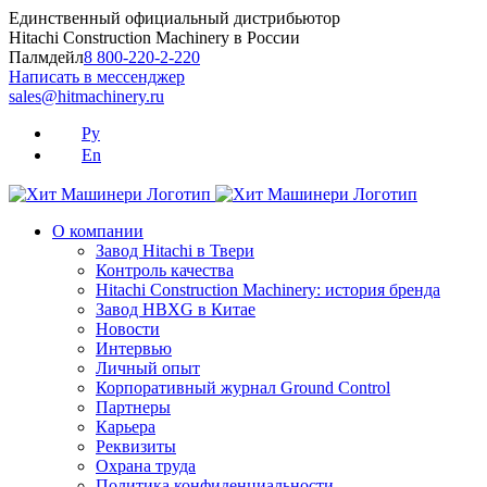
Skip
Единственный официальный дистрибьютор
to
Hitachi Construction Machinery в России
content
Палмдейл
8 800-220-2-220
Написать в мессенджер
sales@hitmachinery.ru
Ру
En
О компании
Завод Hitachi в Твери
Контроль качества
Hitachi Construction Machinery: история бренда
Завод HBXG в Китае
Новости
Интервью
Личный опыт
Корпоративный журнал Ground Control
Партнеры
Карьера
Реквизиты
Охрана труда
Политика конфиденциальности