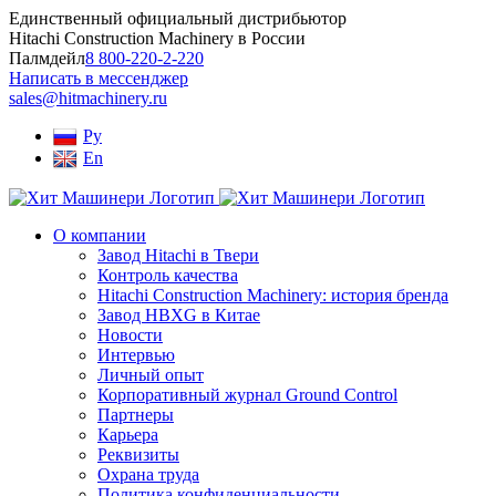
Skip
Единственный официальный дистрибьютор
to
Hitachi Construction Machinery в России
content
Палмдейл
8 800-220-2-220
Написать в мессенджер
sales@hitmachinery.ru
Ру
En
О компании
Завод Hitachi в Твери
Контроль качества
Hitachi Construction Machinery: история бренда
Завод HBXG в Китае
Новости
Интервью
Личный опыт
Корпоративный журнал Ground Control
Партнеры
Карьера
Реквизиты
Охрана труда
Политика конфиденциальности