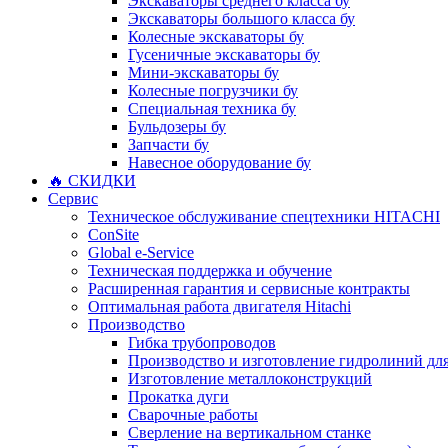
Экскаваторы среднего класса бу
Экскаваторы большого класса бу
Колесные экскаваторы бу
Гусеничные экскаваторы бу
Мини-экскаваторы бу
Колесные погрузчики бу
Специальная техника бу
Бульдозеры бу
Запчасти бу
Навесное оборудование бу
🔥 СКИДКИ
Сервис
Техническое обслуживание спецтехники HITACHI
ConSite
Global e-Service
Техническая поддержка и обучение
Расширенная гарантия и сервисные контракты
Оптимальная работа двигателя Hitachi
Производство
Гибка трубопроводов
Производство и изготовление гидролиний для
Изготовление металлоконструкций
Прокатка дуги
Сварочные работы
Сверление на вертикальном станке