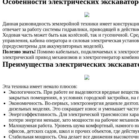
Особенности электрических экскаватор
Данная разновидность землеройной техники имеет конструкцию
отвечает за работу системы гидравлики, приводящей в действие
Ходовая часть может быть как колёсной, так и гусеничной. Сре
управления, кабина оператора и силовая электрическая установ
(предусмотрены для аккумуляторных моделей).
Полезно знать!
Помимо кабельных, подключаемых к электросе
электрический привод механизмов и электрогенератор комбин
Преимущества электрических экскават
Эта техника имеет немало плюсов:
Экологичность. При работе не выделяются вредные вещества,
закрытых помещениях, в условиях городской застройки, на
Экономичность. Во-первых, электроэнергия дешевле дизтоп
дизельных моделях. Это сокращает износ и уменьшает часто
Энергоэффективность. Для электрической трансмиссии хара
потери энергии меньше, зато мощности на рабочие механиз
Малошумная работа. Уровень шума комфортный, намного ниже
офисов, детских садов, школ и прочих объектов, где дейст
Стабильная мощность. Она делает все движения высокото