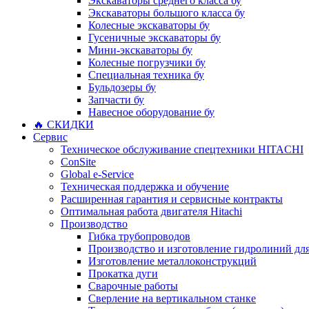
Экскаваторы среднего класса бу
Экскаваторы большого класса бу
Колесные экскаваторы бу
Гусеничные экскаваторы бу
Мини-экскаваторы бу
Колесные погрузчики бу
Специальная техника бу
Бульдозеры бу
Запчасти бу
Навесное оборудование бу
🔥 СКИДКИ
Сервис
Техническое обслуживание спецтехники HITACHI
ConSite
Global e-Service
Техническая поддержка и обучение
Расширенная гарантия и сервисные контракты
Оптимальная работа двигателя Hitachi
Производство
Гибка трубопроводов
Производство и изготовление гидролиний для
Изготовление металлоконструкций
Прокатка дуги
Сварочные работы
Сверление на вертикальном станке