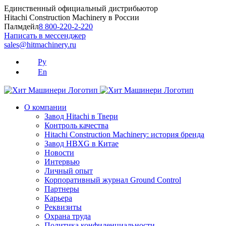
Skip
Единственный официальный дистрибьютор
to
Hitachi Construction Machinery в России
content
Палмдейл
8 800-220-2-220
Написать в мессенджер
sales@hitmachinery.ru
Ру
En
О компании
Завод Hitachi в Твери
Контроль качества
Hitachi Construction Machinery: история бренда
Завод HBXG в Китае
Новости
Интервью
Личный опыт
Корпоративный журнал Ground Control
Партнеры
Карьера
Реквизиты
Охрана труда
Политика конфиденциальности