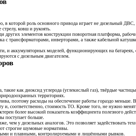
ов
, в которой роль основного привода играет не дизельный ДВС,
 стрелу, ковш и рукоять.
ди других элементов конструкции поворотная платформа, рабочие
ка с трансформаторами, инверторами, а также кабельной катушко
ти, и аккумуляторных моделей, функционирующих на батареях,
ируются с дизельным двигателем.
оров
 такие как диоксид углерода (углекислый газ), твёрдые частицы
 природоохранных территориях.
лива, поэтому расходы на обеспечение работы гораздо меньше. 
ту и, соответственно, стоимость ТО. Кроме того, не нужно меня
ктерен более высокий показатель коэффициента полезного дейс
мы поступает больше.
, чем у дизельных аналогов. Это позволяет задействовать тех
вуют строгие шумовые нормативы.
чными и плавными, контролируемыми и лишёнными рывков.