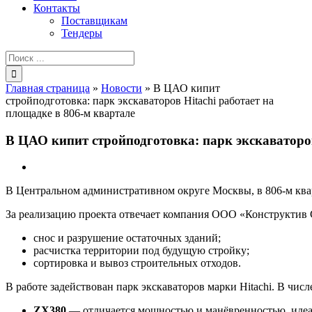
Контакты
Поставщикам
Тендеры
Результат
поиска:
Главная страница
»
Новости
»
В ЦАО кипит
стройподготовка: парк экскаваторов Hitachi работает на
площадке в 806‑м квартале
В ЦАО кипит стройподготовка: парк экскаваторов
В Центральном административном округе Москвы, в 806‑м кварт
За реализацию проекта отвечает компания ООО «Конструктив 
снос и разрушение остаточных зданий;
расчистка территории под будущую стройку;
сортировка и вывоз строительных отходов.
В работе задействован парк экскаваторов марки Hitachi. В чис
ZX380
— отличается мощностью и манёвренностью, идеа