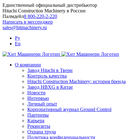
Skip
Единственный официальный дистрибьютор
to
Hitachi Construction Machinery в России
content
Палмдейл
8 800-220-2-220
Написать в мессенджер
sales@hitmachinery.ru
Ру
En
О компании
Завод Hitachi в Твери
Контроль качества
Hitachi Construction Machinery: история бренда
Завод HBXG в Китае
Новости
Интервью
Личный опыт
Корпоративный журнал Ground Control
Партнеры
Карьера
Реквизиты
Охрана труда
Политика конфиденциальности