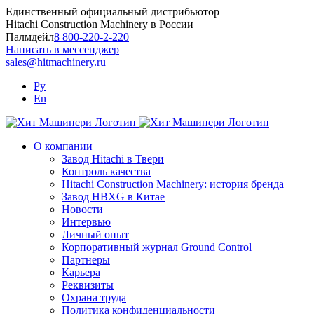
Skip
Единственный официальный дистрибьютор
to
Hitachi Construction Machinery в России
content
Палмдейл
8 800-220-2-220
Написать в мессенджер
sales@hitmachinery.ru
Ру
En
О компании
Завод Hitachi в Твери
Контроль качества
Hitachi Construction Machinery: история бренда
Завод HBXG в Китае
Новости
Интервью
Личный опыт
Корпоративный журнал Ground Control
Партнеры
Карьера
Реквизиты
Охрана труда
Политика конфиденциальности