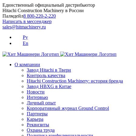
Skip
Единственный официальный дистрибьютор
to
Hitachi Construction Machinery в России
content
Палмдейл
8 800-220-2-220
Написать в мессенджер
sales@hitmachinery.ru
Ру
En
О компании
Завод Hitachi в Твери
Контроль качества
Hitachi Construction Machinery: история бренда
Завод HBXG в Китае
Новости
Интервью
Личный опыт
Корпоративный журнал Ground Control
Партнеры
Карьера
Реквизиты
Охрана труда
Политика конфиденциальности