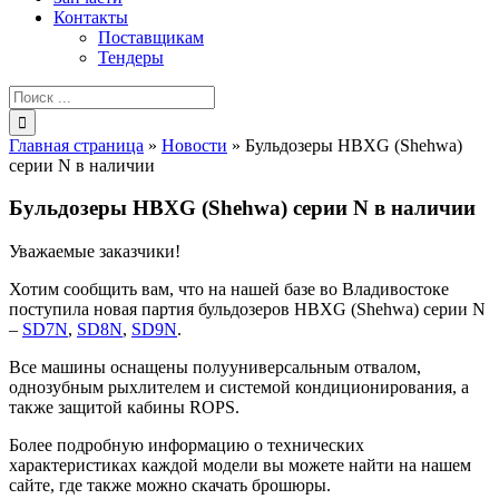
Контакты
Поставщикам
Тендеры
Результат
поиска:
Главная страница
»
Новости
»
Бульдозеры HBXG (Shehwa)
серии N в наличии
Бульдозеры HBXG (Shehwa) серии N в наличии
Уважаемые заказчики!
Хотим сообщить вам, что на нашей базе во Владивостоке
поступила новая партия бульдозеров HBXG (Shehwa) серии N
–
SD7N
,
SD8N
,
SD9N
.
Все машины оснащены полууниверсальным отвалом,
однозубным рыхлителем и системой кондиционирования, а
также защитой кабины ROPS.
Более подробную информацию о технических
характеристиках каждой модели вы можете найти на нашем
сайте, где также можно скачать брошюры.