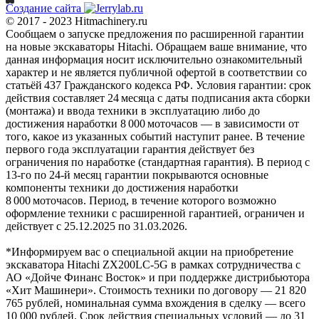
Создание сайта
© 2017 - 2023 Hitmachinery.ru
Сообщаем о запуске предложения по расширенной гарантии
на новые экскаваторы Hitachi. Обращаем ваше внимание, что
данная информация носит исключительно ознакомительный
характер и не является публичной офертой в соответствии со
статьёй 437 Гражданского кодекса РФ. Условия гарантии: срок
действия составляет 24 месяца с даты подписания акта сборки
(монтажа) и ввода техники в эксплуатацию либо до
достижения наработки 8 000 моточасов — в зависимости от
того, какое из указанных событий наступит ранее. В течение
первого года эксплуатации гарантия действует без
ограничения по наработке (стандартная гарантия). В период с
13‑го по 24‑й месяц гарантии покрываются основные
компоненты техники до достижения наработки
8 000 моточасов. Период, в течение которого возможно
оформление техники с расширенной гарантией, ограничен и
действует с 25.12.2025 по 31.03.2026.
*Информируем вас о специальной акции на приобретение
экскаватора Hitachi ZX200LC-5G в рамках сотрудничества с
АО «Дойче Финанс Восток» и при поддержке дистрибьютора
«Хит Машинери». Стоимость техники по договору — 21 820
765 рублей, номинальная сумма вхождения в сделку — всего
10 000 рублей. Срок действия специальных условий — до 31