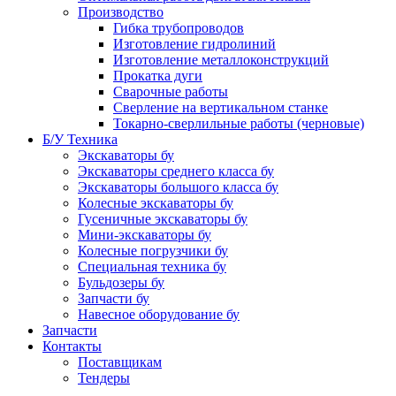
Производство
Гибка трубопроводов
Изготовление гидролиний
Изготовление металлоконструкций
Прокатка дуги
Сварочные работы
Сверление на вертикальном станке
Токарно-сверлильные работы (черновые)
Б/У Техника
Экскаваторы бу
Экскаваторы среднего класса бу
Экскаваторы большого класса бу
Колесные экскаваторы бу
Гусеничные экскаваторы бу
Мини-экскаваторы бу
Колесные погрузчики бу
Специальная техника бу
Бульдозеры бу
Запчасти бу
Навесное оборудование бу
Запчасти
Контакты
Поставщикам
Тендеры