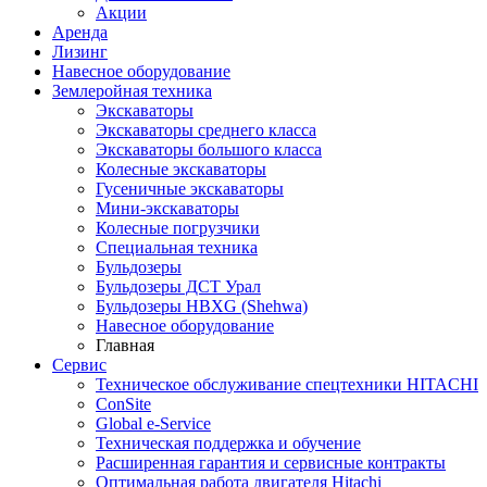
Акции
Аренда
Лизинг
Навесное оборудование
Землеройная техника
Экскаваторы
Экскаваторы среднего класса
Экскаваторы большого класса
Колесные экскаваторы
Гусеничные экскаваторы
Мини-экскаваторы
Колесные погрузчики
Специальная техника
Бульдозеры
Бульдозеры ДСТ Урал
Бульдозеры HBXG (Shehwa)
Навесное оборудование
Главная
Сервис
Техническое обслуживание спецтехники HITACHI
ConSite
Global e-Service
Техническая поддержка и обучение
Расширенная гарантия и сервисные контракты
Оптимальная работа двигателя Hitachi