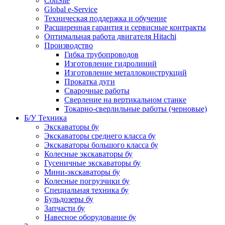
ConSite
Global e-Service
Техническая поддержка и обучение
Расширенная гарантия и сервисные контракты
Оптимальная работа двигателя Hitachi
Производство
Гибка трубопроводов
Изготовление гидролиний
Изготовление металлоконструкций
Прокатка дуги
Сварочные работы
Сверление на вертикальном станке
Токарно-сверлильные работы (черновые)
Б/У Техника
Экскаваторы бу
Экскаваторы среднего класса бу
Экскаваторы большого класса бу
Колесные экскаваторы бу
Гусеничные экскаваторы бу
Мини-экскаваторы бу
Колесные погрузчики бу
Специальная техника бу
Бульдозеры бу
Запчасти бу
Навесное оборудование бу