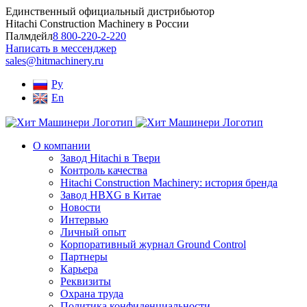
Skip
Единственный официальный дистрибьютор
to
Hitachi Construction Machinery в России
content
Палмдейл
8 800-220-2-220
Написать в мессенджер
sales@hitmachinery.ru
Ру
En
О компании
Завод Hitachi в Твери
Контроль качества
Hitachi Construction Machinery: история бренда
Завод HBXG в Китае
Новости
Интервью
Личный опыт
Корпоративный журнал Ground Control
Партнеры
Карьера
Реквизиты
Охрана труда
Политика конфиденциальности