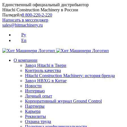
Skip
Единственный официальный дистрибьютор
to
Hitachi Construction Machinery в России
content
Палмдейл
8 800-220-2-220
Написать в мессенджер
sales@hitmachinery.ru
Ру
En
О компании
Завод Hitachi в Твери
Контроль качества
Hitachi Construction Machinery: история бренда
Завод HBXG в Китае
Новости
Интервью
Личный опыт
Корпоративный журнал Ground Control
Партнеры
Карьера
Реквизиты
Охрана труда
Политика конфиденциальности