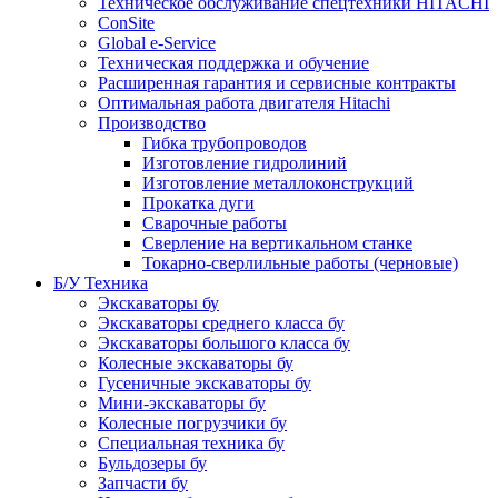
Техническое обслуживание спецтехники HITACHI
ConSite
Global e-Service
Техническая поддержка и обучение
Расширенная гарантия и сервисные контракты
Оптимальная работа двигателя Hitachi
Производство
Гибка трубопроводов
Изготовление гидролиний
Изготовление металлоконструкций
Прокатка дуги
Сварочные работы
Сверление на вертикальном станке
Токарно-сверлильные работы (черновые)
Б/У Техника
Экскаваторы бу
Экскаваторы среднего класса бу
Экскаваторы большого класса бу
Колесные экскаваторы бу
Гусеничные экскаваторы бу
Мини-экскаваторы бу
Колесные погрузчики бу
Специальная техника бу
Бульдозеры бу
Запчасти бу