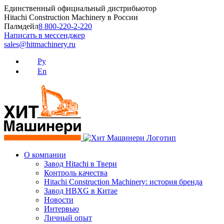
Skip
Единственный официальный дистрибьютор
to
Hitachi Construction Machinery в России
content
Палмдейл
8 800-220-2-220
Написать в мессенджер
sales@hitmachinery.ru
Ру
En
О компании
Завод Hitachi в Твери
Контроль качества
Hitachi Construction Machinery: история бренда
Завод HBXG в Китае
Новости
Интервью
Личный опыт