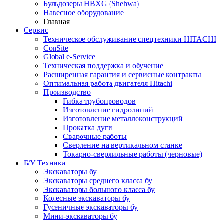
Бульдозеры HBXG (Shehwa)
Навесное оборудование
Главная
Сервис
Техническое обслуживание спецтехники HITACHI
ConSite
Global e-Service
Техническая поддержка и обучение
Расширенная гарантия и сервисные контракты
Оптимальная работа двигателя Hitachi
Производство
Гибка трубопроводов
Изготовление гидролиний
Изготовление металлоконструкций
Прокатка дуги
Сварочные работы
Сверление на вертикальном станке
Токарно-сверлильные работы (черновые)
Б/У Техника
Экскаваторы бу
Экскаваторы среднего класса бу
Экскаваторы большого класса бу
Колесные экскаваторы бу
Гусеничные экскаваторы бу
Мини-экскаваторы бу