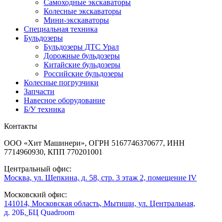
Самоходные экскаваторы
Колесные экскаваторы
Мини-экскаваторы
Специальная техника
Бульдозеры
Бульдозеры ДТС Урал
Дорожные бульдозеры
Китайские бульдозеры
Российские бульдозеры
Колесные погрузчики
Запчасти
Навесное оборудование
Б/У техника
Контакты
ООО «Хит Машинери», ОГРН 5167746370677, ИНН
7714960930, КПП 770201001
Центральный офис:
Москва, ул. Щепкина, д. 58, стр. 3 этаж 2, помещение IV
Московский офис:
141014, Московская область, Мытищи, ул. Центральная,
д. 20Б,
БЦ Quadroom