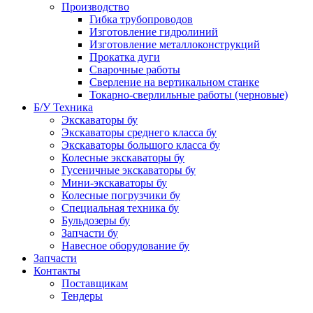
Производство
Гибка трубопроводов
Изготовление гидролиний
Изготовление металлоконструкций
Прокатка дуги
Сварочные работы
Сверление на вертикальном станке
Токарно-сверлильные работы (черновые)
Б/У Техника
Экскаваторы бу
Экскаваторы среднего класса бу
Экскаваторы большого класса бу
Колесные экскаваторы бу
Гусеничные экскаваторы бу
Мини-экскаваторы бу
Колесные погрузчики бу
Специальная техника бу
Бульдозеры бу
Запчасти бу
Навесное оборудование бу
Запчасти
Контакты
Поставщикам
Тендеры