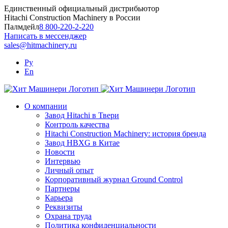
Skip
Единственный официальный дистрибьютор
to
Hitachi Construction Machinery в России
content
Палмдейл
8 800-220-2-220
Написать в мессенджер
sales@hitmachinery.ru
Ру
En
О компании
Завод Hitachi в Твери
Контроль качества
Hitachi Construction Machinery: история бренда
Завод HBXG в Китае
Новости
Интервью
Личный опыт
Корпоративный журнал Ground Control
Партнеры
Карьера
Реквизиты
Охрана труда
Политика конфиденциальности