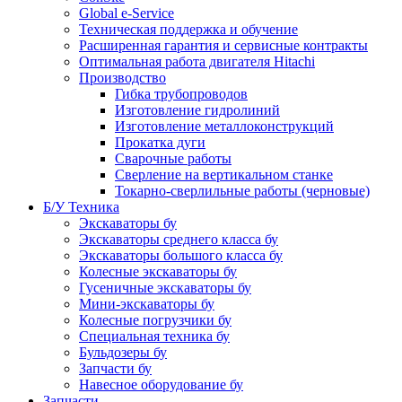
Global e-Service
Техническая поддержка и обучение
Расширенная гарантия и сервисные контракты
Оптимальная работа двигателя Hitachi
Производство
Гибка трубопроводов
Изготовление гидролиний
Изготовление металлоконструкций
Прокатка дуги
Сварочные работы
Сверление на вертикальном станке
Токарно-сверлильные работы (черновые)
Б/У Техника
Экскаваторы бу
Экскаваторы среднего класса бу
Экскаваторы большого класса бу
Колесные экскаваторы бу
Гусеничные экскаваторы бу
Мини-экскаваторы бу
Колесные погрузчики бу
Специальная техника бу
Бульдозеры бу
Запчасти бу
Навесное оборудование бу
Запчасти