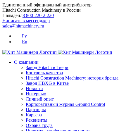
Skip
Единственный официальный дистрибьютор
to
Hitachi Construction Machinery в России
content
Палмдейл
8 800-220-2-220
Написать в мессенджер
sales@hitmachinery.ru
Ру
En
О компании
Завод Hitachi в Твери
Контроль качества
Hitachi Construction Machinery: история бренда
Завод HBXG в Китае
Новости
Интервью
Личный опыт
Корпоративный журнал Ground Control
Партнеры
Карьера
Реквизиты
Охрана труда
Политика конфиденциальности