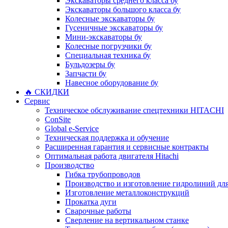
Экскаваторы среднего класса бу
Экскаваторы большого класса бу
Колесные экскаваторы бу
Гусеничные экскаваторы бу
Мини-экскаваторы бу
Колесные погрузчики бу
Специальная техника бу
Бульдозеры бу
Запчасти бу
Навесное оборудование бу
🔥 СКИДКИ
Сервис
Техническое обслуживание спецтехники HITACHI
ConSite
Global e-Service
Техническая поддержка и обучение
Расширенная гарантия и сервисные контракты
Оптимальная работа двигателя Hitachi
Производство
Гибка трубопроводов
Производство и изготовление гидролиний для
Изготовление металлоконструкций
Прокатка дуги
Сварочные работы
Сверление на вертикальном станке