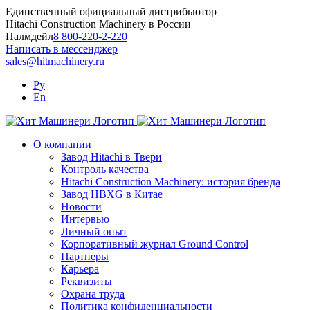
Skip
Единственный официальный дистрибьютор
to
Hitachi Construction Machinery в России
content
Палмдейл
8 800-220-2-220
Написать в мессенджер
sales@hitmachinery.ru
Ру
En
О компании
Завод Hitachi в Твери
Контроль качества
Hitachi Construction Machinery: история бренда
Завод HBXG в Китае
Новости
Интервью
Личный опыт
Корпоративный журнал Ground Control
Партнеры
Карьера
Реквизиты
Охрана труда
Политика конфиденциальности