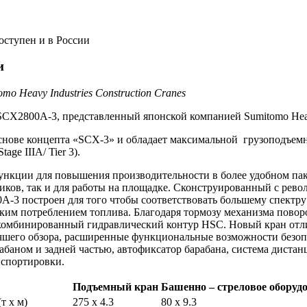
ступен и в России
и
 Heavy Industries Construction Cranes
2800A-3, представленный японской компанией Sumitomo Heavy I
снове концепта «SCX-3» и обладает максимальной грузоподъемн
ge IIIA/ Tier 3).
ции для повышения производительности в более удобном пакет
щиков, так и для работы на площадке. Сконструированный с рев
-3 построен для того чтобы соответствовать большему спектр
ким потреблением топлива. Благодаря тормозу механизма поворо
комбинированный гидравлический контур HSC. Новый кран отли
 лучшего обзора, расширенные функциональные возможности безо
рабаном и задней частью, автофиксатор барабана, система дист
нспортировки.
Подъемный
кран
Башенно – стреловое оборуд
(т х м)
275 x 4.3
80 x 9.3