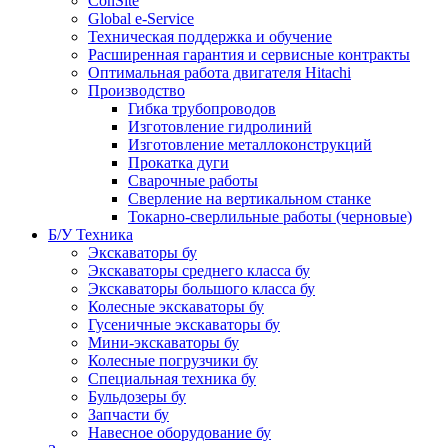
ConSite
Global e-Service
Техническая поддержка и обучение
Расширенная гарантия и сервисные контракты
Оптимальная работа двигателя Hitachi
Производство
Гибка трубопроводов
Изготовление гидролиний
Изготовление металлоконструкций
Прокатка дуги
Сварочные работы
Сверление на вертикальном станке
Токарно-сверлильные работы (черновые)
Б/У Техника
Экскаваторы бу
Экскаваторы среднего класса бу
Экскаваторы большого класса бу
Колесные экскаваторы бу
Гусеничные экскаваторы бу
Мини-экскаваторы бу
Колесные погрузчики бу
Специальная техника бу
Бульдозеры бу
Запчасти бу
Навесное оборудование бу