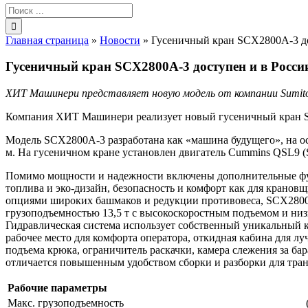
Результат
поиска:
Главная страница
»
Новости
»
Гусеничный кран SCX2800A-3 до
Гусеничный кран SCX2800A-3 доступен и в Росси
ХИТ Машинери представляет новую модель от компании Sumitomo
Компания ХИТ Машинери реализует новый гусеничный кран SCX
Модель SCX2800A-3 разработана как «машина будущего», на о
м. На гусеничном кране установлен двигатель Cummins QSL9 (Sta
Помимо мощности и надежности включены дополнительные функ
топлива и эко-дизайн, безопасность и комфорт как для кранов
опциями широких башмаков и редукции противовеса, SCX2800A
грузоподъемностью 13,5 т с высокоскоростным подъемом и низ
Гидравлическая система использует собственный уникальный 
рабочее место для комфорта оператора, откидная кабина для
подъема крюка, ограничитель раскачки, камера слежения за ба
отличается повышенным удобством сборки и разборки для тра
Рабочие параметры
Макс. грузоподъемность