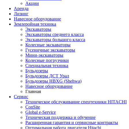
Акции
Аренда
Лизинг
Навесное оборудование
Землеройная техника
Экскаваторы
Экскаваторы среднего класса
Экскаваторы большого класса
Колесные экскаваторы
Гусеничные экскаваторы
Мини-экскаваторы
Колесные погрузчики
Специальная техника
Бульдозеры
Бульдозеры ДСТ Урал
Бульдозеры HBXG (Shehwa)
Навесное оборудование
Главная
Сервис
Техническое обслуживание спецтехники HITACHI
ConSite
Global e-Service
Техническая поддержка и обучение
Расширенная гарантия и сервисные контракты
Оптимальная работа двигателя Hitachi