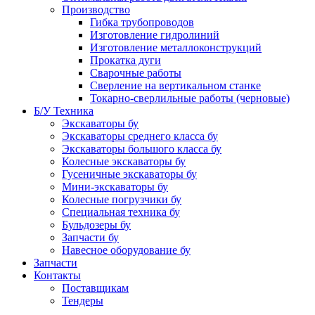
Производство
Гибка трубопроводов
Изготовление гидролиний
Изготовление металлоконструкций
Прокатка дуги
Сварочные работы
Сверление на вертикальном станке
Токарно-сверлильные работы (черновые)
Б/У Техника
Экскаваторы бу
Экскаваторы среднего класса бу
Экскаваторы большого класса бу
Колесные экскаваторы бу
Гусеничные экскаваторы бу
Мини-экскаваторы бу
Колесные погрузчики бу
Специальная техника бу
Бульдозеры бу
Запчасти бу
Навесное оборудование бу
Запчасти
Контакты
Поставщикам
Тендеры