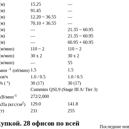
(м)
15.25
—
(м)
91.45
—
(м)
12.20 ~ 36.55
—
(м)
70.10 + 36.55
—
(м)
—
21.35 ~ 60.95
(м)
—
21.35 ~ 60.95
(м)
—
60.95 + 60.95
(м/мин)
110 ~ 2
110 ~ 2
(м/мин)
30 x 2
30 x 2
(м/мин)
—
55
-1
1.5
1.5
мин
(об/мин)
км/ч
1.0 / 0.5
1.0 / 0.5
% ( °)
30 (17)
30 (17)
Cummins QSL9 (Stage III A/ Tier 3)
-1
272/2,000
кВ/мин
2
129.0
141.8
кПа (кгс/см
)
(т)
231
255
упкой. 28 офисов по всей
Последние но