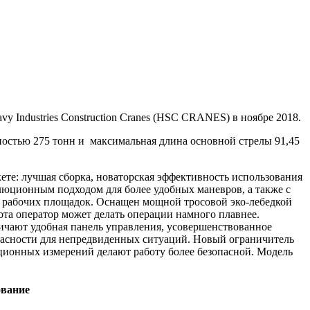
ndustries Construction Cranes (HSC CRANES) в ноябре 2018.
остью 275 тонн и максимальная длина основной стрелы 91,45
е: лучшая сборка, новаторская эффективность использования
олюционным подходом для более удобных маневров, а также с
у рабочих площадок. Оснащен мощной тросовой эко-лебедкой
та оператор может делать операции намного плавнее.
чают удобная панель управления, усовершенствованное
пасности для непредвиденных ситуаций. Новый ограничитель
анционных измерений делают работу более безопасной. Модель
ование