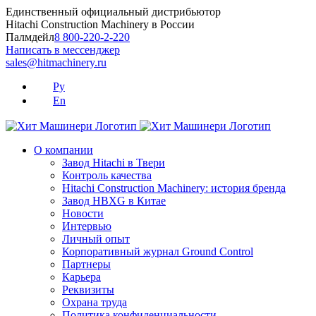
Skip
Единственный официальный дистрибьютор
to
Hitachi Construction Machinery в России
content
Палмдейл
8 800-220-2-220
Написать в мессенджер
sales@hitmachinery.ru
Ру
En
О компании
Завод Hitachi в Твери
Контроль качества
Hitachi Construction Machinery: история бренда
Завод HBXG в Китае
Новости
Интервью
Личный опыт
Корпоративный журнал Ground Control
Партнеры
Карьера
Реквизиты
Охрана труда
Политика конфиденциальности