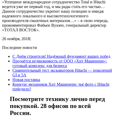
«Успешное международное сотрудничество Total и Hitachi
ведется уже не первый год, и мы рады стать его частью…
Данное сотрудничество укрепит нашу позицию и имидж
надежного локального и высокотехнологичного
производителя смазочных материалов…» – в свою очередь,
прокомментировал Фабьен Вуазен, генеральный директор
«ТОТАЛ ВОСТОК».
26 ноября, 2018
|
Последние новости
С Днём строителя! Надёжный фундамент ваших побед
Продаётся недвижимость от ООО «Хит Машинери»:
готовый комплекс для бизнеса
Сравнительный тест экскаваторов Hitachi — поколений
GI и 5A
Новая поставка
Конкурс механиков Хит Машинери: чьё фото с Hitachi
победило?
Посмотрите технику лично перед
покупкой. 28 офисов по всей
России.