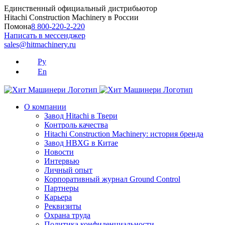
Skip
Единственный официальный дистрибьютор
to
Hitachi Construction Machinery в России
content
Помона
8 800-220-2-220
Написать в мессенджер
sales@hitmachinery.ru
Ру
En
О компании
Завод Hitachi в Твери
Контроль качества
Hitachi Construction Machinery: история бренда
Завод HBXG в Китае
Новости
Интервью
Личный опыт
Корпоративный журнал Ground Control
Партнеры
Карьера
Реквизиты
Охрана труда
Политика конфиденциальности