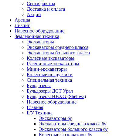
Сертификаты
Доставка и оплата
Акции
Аренда
Лизинг
Навесное оборудование
Землеройная техника
Экскаваторы
Экскаваторы среднего класса
Экскаваторы большого класса
Колесные экскаваторы
Гусеничные экскаваторы
Мини-экскаваторы
Колесные погрузчики
Специальная техника
Бульдозеры
Бульдозеры ДСТ Урал
Бульдозеры HBXG (Shehwa)
Навесное оборудование
Главная
Б/У Техника
Экскаваторы бу
Экскаваторы среднего класса бу
Экскаваторы большого класса бу
Колесные экскаваторы бу