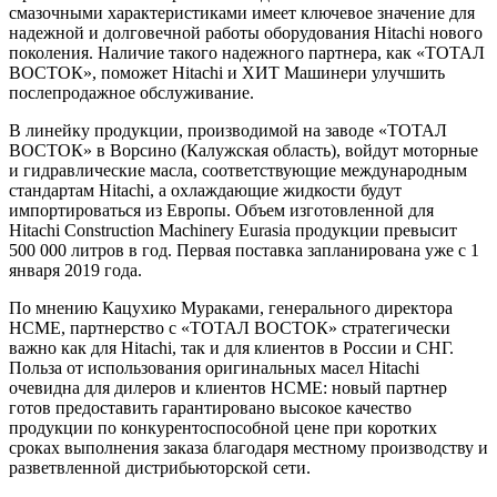
смазочными характеристиками имеет ключевое значение для
надежной и долговечной работы оборудования Hitachi нового
поколения. Наличие такого надежного партнера, как «ТОТАЛ
ВОСТОК», поможет Hitachi и ХИТ Машинери улучшить
послепродажное обслуживание.
В линейку продукции, производимой на заводе «ТОТАЛ
ВОСТОК» в Ворсино (Калужская область), войдут моторные
и гидравлические масла, соответствующие международным
стандартам Hitachi, а охлаждающие жидкости будут
импортироваться из Европы. Объем изготовленной для
Hitachi Construction Machinery Eurasia продукции превысит
500 000 литров в год. Первая поставка запланирована уже с 1
января 2019 года.
По мнению Кацухико Мураками, генерального директора
HCME, партнерство с «ТОТАЛ ВОСТОК» стратегически
важно как для Hitachi, так и для клиентов в России и СНГ.
Польза от использования оригинальных масел Hitachi
очевидна для дилеров и клиентов HCME: новый партнер
готов предоставить гарантировано высокое качество
продукции по конкурентоспособной цене при коротких
сроках выполнения заказа благодаря местному производству и
разветвленной дистрибьюторской сети.