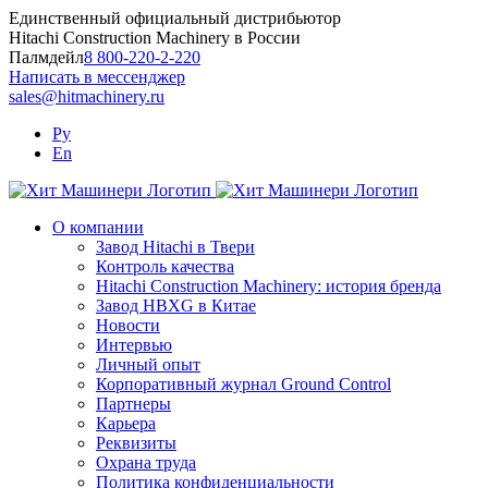
Skip
Единственный официальный дистрибьютор
to
Hitachi Construction Machinery в России
content
Палмдейл
8 800-220-2-220
Написать в мессенджер
sales@hitmachinery.ru
Ру
En
О компании
Завод Hitachi в Твери
Контроль качества
Hitachi Construction Machinery: история бренда
Завод HBXG в Китае
Новости
Интервью
Личный опыт
Корпоративный журнал Ground Control
Партнеры
Карьера
Реквизиты
Охрана труда
Политика конфиденциальности