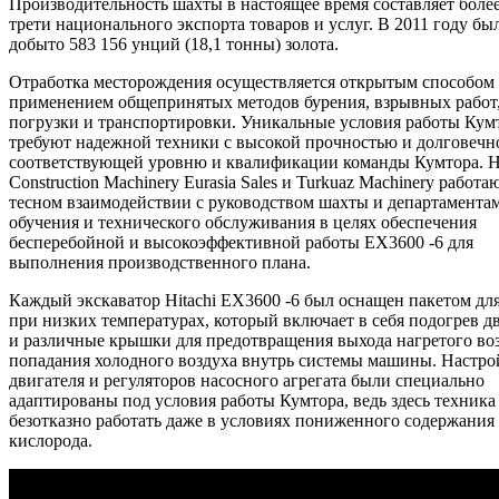
Производительность шахты в настоящее время составляет боле
трети национального экспорта товаров и услуг. В 2011 году бы
добыто 583 156 унций (18,1 тонны) золота.
Отработка месторождения осуществляется открытым способом 
применением общепринятых методов бурения, взрывных работ
погрузки и транспортировки. Уникальные условия работы Кум
требуют надежной техники с высокой прочностью и долговечн
соответствующей уровню и квалификации команды Кумтора. Hi
Construction Machinery Eurasia Sales и Turkuaz Machinery работа
тесном взаимодействии с руководством шахты и департамента
обучения и технического обслуживания в целях обеспечения
бесперебойной и высокоэффективной работы EX3600 -6 для
выполнения производственного плана.
Каждый экскаватор Hitachi EX3600 -6 был оснащен пакетом дл
при низких температурах, который включает в себя подогрев д
и различные крышки для предотвращения выхода нагретого во
попадания холодного воздуха внутрь системы машины. Настро
двигателя и регуляторов насосного агрегата были специально
адаптированы под условия работы Кумтора, ведь здесь техника
безотказно работать даже в условиях пониженного содержания
кислорода.