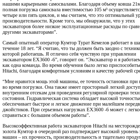
нашими карьерными самосвалами. Благодаря объему ковша 21м
полная погрузка самосвала вместимостью 105 м³ осуществляетс
четыре или пять циклов, и мы считаем, что это оптимальный у
производительности. Кроме того, мы обнаружили, что у этих
экскаваторов более низкие эксплуатационные расходы по срав
другими экскаваторами”.
Самый опытный оператор Кумтор Турат Кемелов работает в ша
течение 18 лет. “Я считаю, что ты должен быть заодно с техник
которой работаешь. Я отлично себя чувствую при управлении
экскаватором EX3600 -6”, говорит он. “Экскаватор и я работае
как одна команда. Во время обучения было легко приспособить
Hitachi, благодаря комфортным условиям и качеству рабочей ср
“Мне нравится мощь этой машины, ее точность остановки при 
во время погрузки. Она также имеет просторный легкий доступ
внутренним отсекам для проведения регулярной проверки техн
состояния. Гидравлическая система обладает высокой точность
обеспечивает быстрое и легкое движение при малейшем перед
джойстиков. При серьезных нагрузках EX3600 -6 может с легк
справиться с большим объемом работы”.
Высокоэффективная работа экскаваторов Hitachi на месторожд
золота Кумтор в очередной раз подтверждает высокий уровень 
машин – их прочность, производительность и тщательно прод