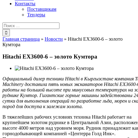
Контакты
Поставщикам
Тендеры
Результат
поиска:
Главная страница
»
Новости
»
Hitachi EX3600-6 – золото
Кумтора
Hitachi EX3600-6 – золото Кумтора
Официальный дилер техники Hitachi в Кыргызстане компания T
Machinery доставила пять новых экскаваторов Hitachi EX3600-
работы на большой высоте при минусовых температурах на з
руднике Кумтор. Гигантские горные машины задействованы 24
сутки для выполнения операций по разработке льда, морен и ск
пород для доступа к залежам золота.
В тяжелейших рабочих условиях техника Hitachi работает на
крупнейшем золотом руднике в Центральной Азии, расположе
высоте 4000 метров над уровнем моря. Рудник принадлежит ка
горнодобывающей компанией «Центерра Голд Инк».