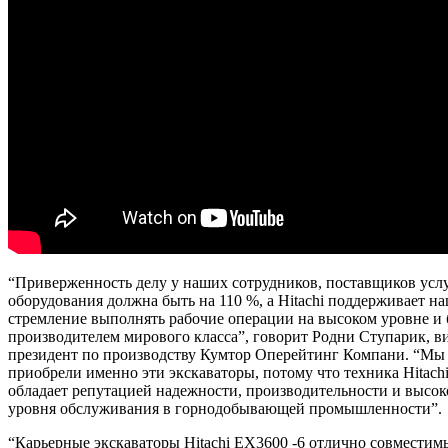
“Приверженность делу у наших сотрудников, поставщиков усл
оборудования должна быть на 110 %, а Hitachi поддерживает н
стремление выполнять рабочие операции на высоком уровне и
производителем мирового класса”, говорит Родни Ступарик, в
президент по производству Кумтор Оперейтинг Компани. “Мы
приобрели именно эти экскаваторы, потому что техника Hitach
обладает репутацией надежности, производительности и высок
уровня обслуживания в горнодобывающей промышленности”.
“Карьерные экскаваторы Hitachi EX3600 -6 отлично совместим