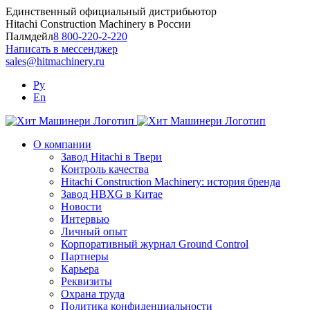
Skip
Единственный официальный дистрибьютор
to
Hitachi Construction Machinery в России
content
Палмдейл
8 800-220-2-220
Написать в мессенджер
sales@hitmachinery.ru
Ру
En
О компании
Завод Hitachi в Твери
Контроль качества
Hitachi Construction Machinery: история бренда
Завод HBXG в Китае
Новости
Интервью
Личный опыт
Корпоративный журнал Ground Control
Партнеры
Карьера
Реквизиты
Охрана труда
Политика конфиденциальности